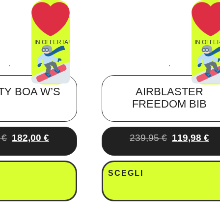
IN OFFERTA!
IN OFFE
FTY BOA W’S
AIRBLASTER
FREEDOM BIB
0
€
182,00
€
239,95
€
119,98
€
SCEGLI