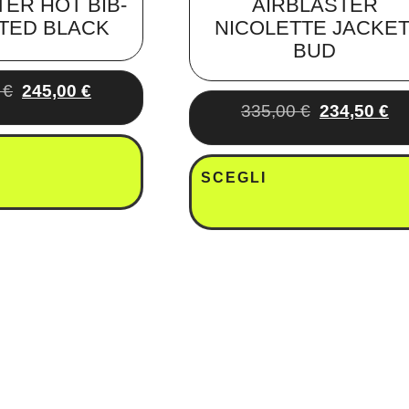
TER HOT BIB-
AIRBLASTER
TED BLACK
NICOLETTE JACKET
BUD
0
€
245,00
€
335,00
€
234,50
€
SCEGLI