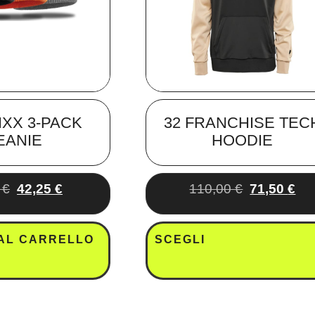
IXX 3-PACK
32 FRANCHISE TEC
EANIE
HOODIE
0
€
42,25
€
110,00
€
71,50
€
 AL CARRELLO
SCEGLI