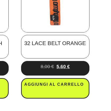
H
32 LACE BELT ORANGE
8,00
€
5,60
€
AGGIUNGI AL CARRELLO