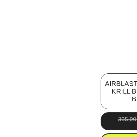
AIRBLAS
KRILL 
B
335,0