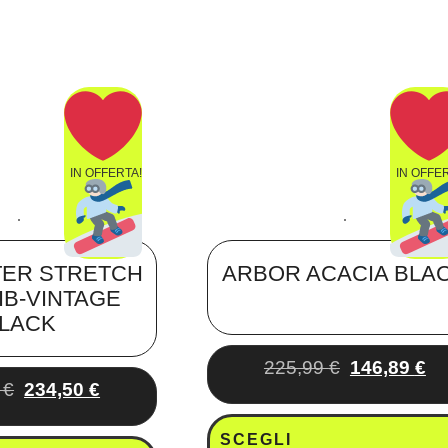
IN OFFERTA!
IN OFFE
TER STRETCH
ARBOR ACACIA BLA
BIB-VINTAGE
LACK
225,99
€
146,89
€
0
€
234,50
€
SCEGLI