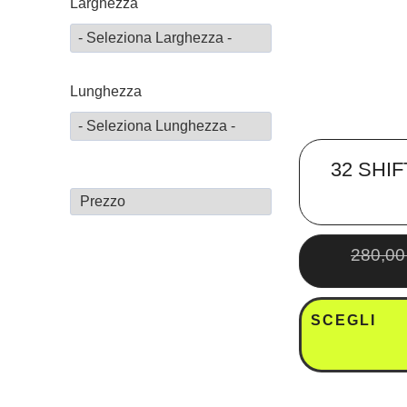
Larghezza
23
HORSEFEATHERS
5
22
HOWL
LEKI
Lunghezza
5
OUT OF
10
PICTURE
32 SHI
19
UNION
280,0
6
2
NIDECKER
RIDE
9
AIRBLASTER
SCEGLI
4
CRAB GRAB
16
MONS ROYALE