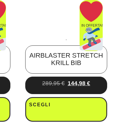
RTA!
IN OFFERTA!
AIRBLASTER STRETCH
KRILL BIB
289,95
€
144,98
€
SCEGLI