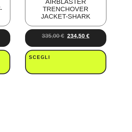
AIRBLASTER
-
TRENCHOVER
JACKET-SHARK
335,00
€
234,50
€
SCEGLI