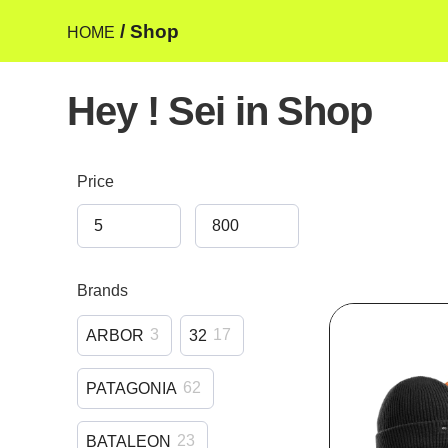
/ Shop
HOME
Hey ! Sei in Shop
Price
Brands
3
17
ARBOR
32
62
PATAGONIA
23
BATALEON