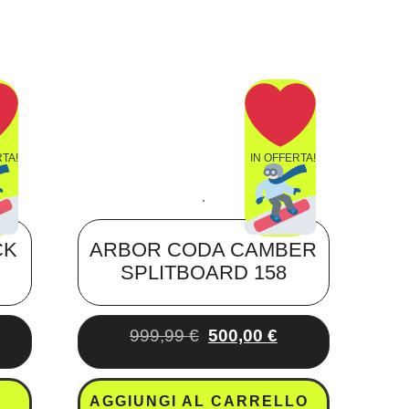
RTA!
IN OFFERTA!
CK
ARBOR CODA CAMBER
SPLITBOARD 158
999,99
€
500,00
€
AGGIUNGI AL CARRELLO